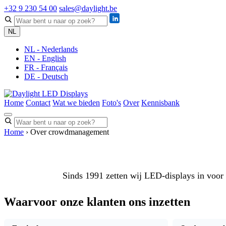
+32 9 230 54 00
sales@daylight.be
NL
NL - Nederlands
EN - English
FR - Français
DE - Deutsch
Home
Contact
Wat we bieden
Foto's
Over
Kennisbank
Home
› Over crowdmanagement
Sinds 1991 zetten wij LED-displays in voor
Waarvoor onze klanten ons inzetten