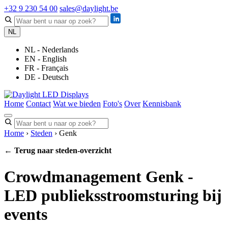
+32 9 230 54 00
sales@daylight.be
NL
NL - Nederlands
EN - English
FR - Français
DE - Deutsch
Home
Contact
Wat we bieden
Foto's
Over
Kennisbank
Home
›
Steden
› Genk
← Terug naar steden-overzicht
Crowdmanagement Genk -
LED publieksstroomsturing bij
events